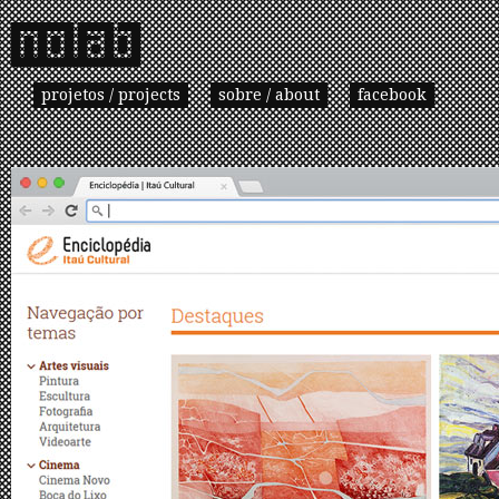
projetos / projects
sobre / about
facebook